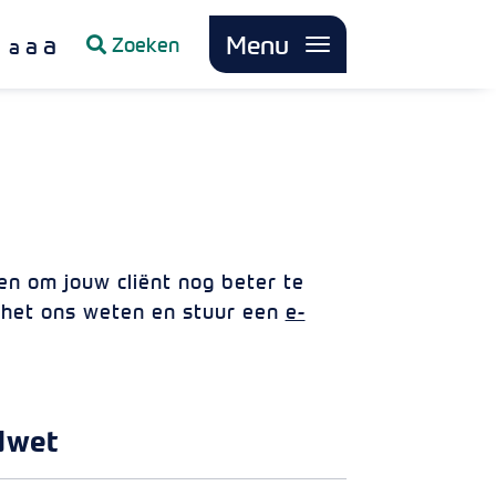
a
Menu
a
Zoeken
a
pen om jouw cliënt nog beter te
t het ons weten en stuur een
e-
dwet