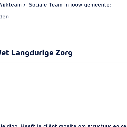
Wijkteam / Sociale Team in jouw gemeente:
eden
Wet Langdurige Zorg
leiding. Heeft je cliënt moeite om structuur en r